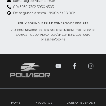
contato@polivisor.com.br
(19) 3935-7352 3936-4503
De segunda a sexta - 9:00h às 18:00h​
POLIVISOR INDUSTRIA E COMERCIO DE VISEIRAS
RUA COMENDADOR DOUTOR SANTORO MIRONE 970 – RECREIO
CAMPESTRE JOIA INDAIATUBA/SP CEP 13.347-300 | CNPJ
04.521.460/0001-16
Y
F
I
o
a
n
u
c
s
t
e
t
u
b
a
b
o
g
e
o
r
HOME
PRODUTOS
QUERO REVENDER
k
a