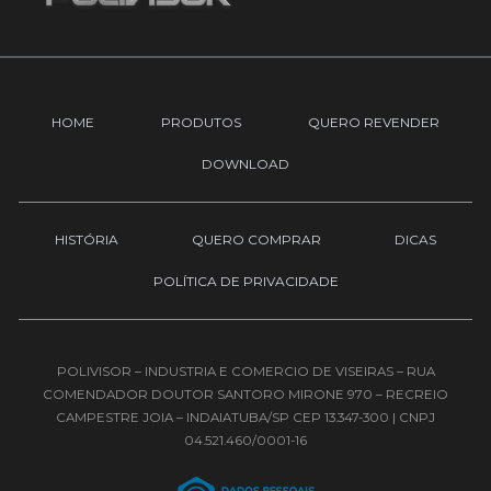
u
c
s
t
e
t
u
b
a
b
o
g
e
o
r
HOME
PRODUTOS
QUERO REVENDER
k
a
-
m
DOWNLOAD
f
HISTÓRIA
QUERO COMPRAR
DICAS
POLÍTICA DE PRIVACIDADE
POLIVISOR – INDUSTRIA E COMERCIO DE VISEIRAS – RUA
COMENDADOR DOUTOR SANTORO MIRONE 970 – RECREIO
CAMPESTRE JOIA – INDAIATUBA/SP CEP 13.347-300 | CNPJ
04.521.460/0001-16