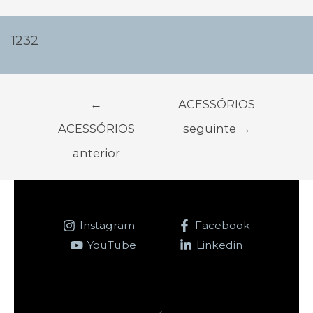
Navegação
de
1232
Post
←
ACESSÓRIOS
ACESSÓRIOS
seguinte
→
anterior
Instagram
Facebook
YouTube
Linkedin