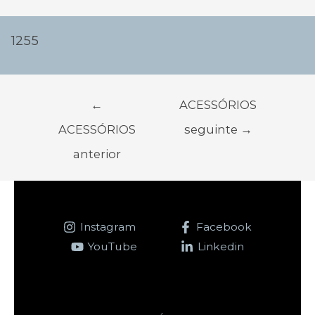
Navegação
de
1255
Post
←
ACESSÓRIOS
ACESSÓRIOS
seguinte
→
anterior
Instagram
Facebook
YouTube
Linkedin