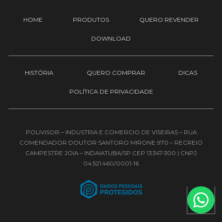
b
o
g
e
o
r
HOME
PRODUTOS
QUERO REVENDER
k
a
-
m
DOWNLOAD
f
HISTÓRIA
QUERO COMPRAR
DICAS
POLÍTICA DE PRIVACIDADE
POLIVISOR – INDUSTRIA E COMERCIO DE VISEIRAS – RUA
COMENDADOR DOUTOR SANTORO MIRONE 970 – RECREIO
CAMPESTRE JOIA – INDAIATUBA/SP CEP 13.347-300 | CNPJ
04.521.460/0001-16