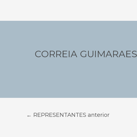
Navegação
de
Post
CORREIA GUIMARAES
←
REPRESENTANTES anterior