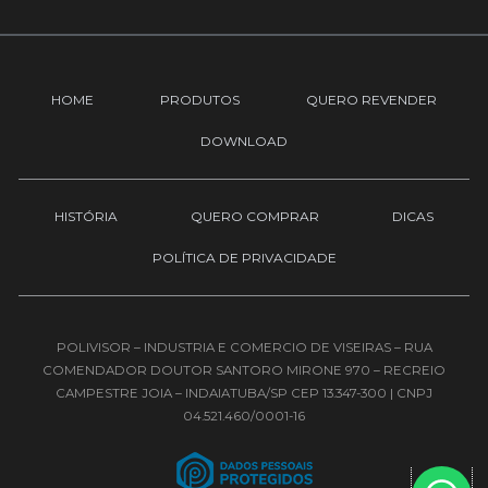
t
e
t
u
b
a
b
o
g
e
o
r
HOME
PRODUTOS
QUERO REVENDER
k
a
-
m
DOWNLOAD
f
HISTÓRIA
QUERO COMPRAR
DICAS
POLÍTICA DE PRIVACIDADE
POLIVISOR – INDUSTRIA E COMERCIO DE VISEIRAS – RUA
COMENDADOR DOUTOR SANTORO MIRONE 970 – RECREIO
CAMPESTRE JOIA – INDAIATUBA/SP CEP 13.347-300 | CNPJ
04.521.460/0001-16