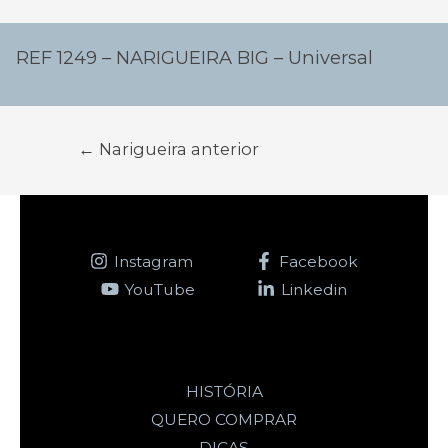
Navegação
de
REF 1249 – NARIGUEIRA BIG – Universal
Post
←
Narigueira anterior
Instagram
Facebook
YouTube
Linkedin
HISTÓRIA
QUERO COMPRAR
DICAS