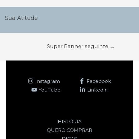
Navegação
de
Sua Atitude
Post
Super Banner seguinte
→
Instagram
Facebook
YouTube
Linkedin
HISTÓRIA
QUERO COMPRAR
DICAS