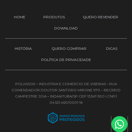
b
o
g
e
o
r
HOME
PRODUTOS
QUERO REVENDER
k
a
-
m
DOWNLOAD
f
HISTÓRIA
QUERO COMPRAR
DICAS
POLÍTICA DE PRIVACIDADE
POLIVISOR – INDUSTRIA E COMERCIO DE VISEIRAS – RUA
COMENDADOR DOUTOR SANTORO MIRONE 970 – RECREIO
CAMPESTRE JOIA – INDAIATUBA/SP CEP 13.347-300 | CNPJ
04.521.460/0001-16