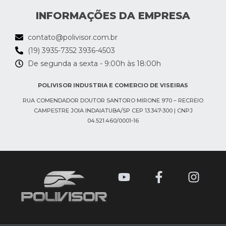
INFORMAÇÕES DA EMPRESA
contato@polivisor.com.br
(19) 3935-7352 3936-4503
De segunda a sexta - 9:00h às 18:00h​
POLIVISOR INDUSTRIA E COMERCIO DE VISEIRAS
RUA COMENDADOR DOUTOR SANTORO MIRONE 970 – RECREIO
CAMPESTRE JOIA INDAIATUBA/SP CEP 13.347-300 | CNPJ
04.521.460/0001-16
Y
F
I
o
a
n
u
c
s
t
e
t
u
b
a