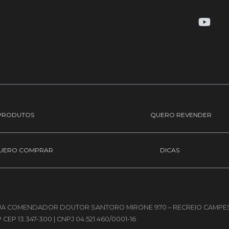
Y
o
u
t
u
b
e
PRODUTOS
QUERO REVENDER
UERO COMPRAR
DICAS
 RUA COMENDADOR DOUTOR SANTORO MIRONE 970 – RECREIO CAMPES
CEP 13.347-300 | CNPJ 04.521.460/0001-16